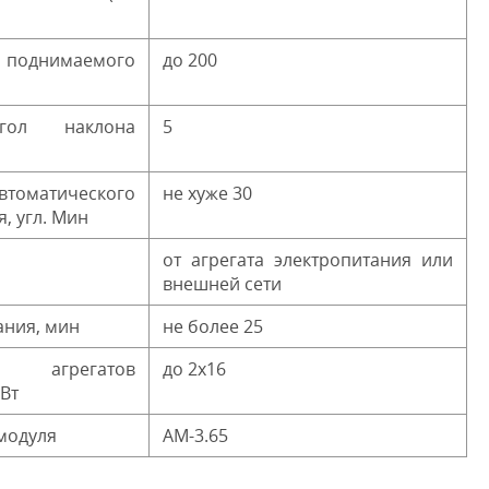
нимаемого
до 200
гол наклона
5
оматического
не хуже 30
, угл. Мин
от агрегата электропитания или
внешней сети
ания, мин
не более 25
агрегатов
до 2х16
Вт
модуля
АМ-3.65